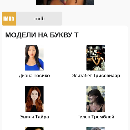
imdb
МОДЕЛИ НА БУКВУ Т
Диана
Тосико
Элизабет
Триссенаар
Эмили
Тайра
Гилен
Тремблей