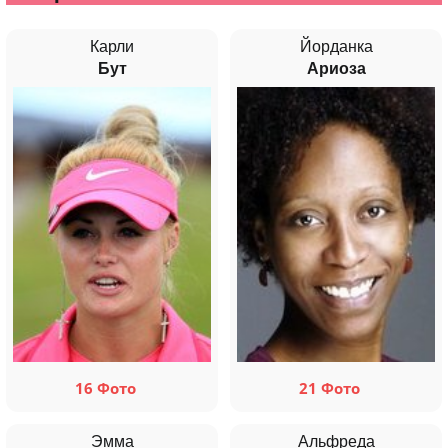
Карли
Йорданка
Бут
Ариоза
16 Фото
21 Фото
Эмма
Альфреда