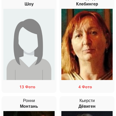
Шоу
Клебингер
13 Фото
4 Фото
Ронни
Кьерсти
Монтань
Дёвиген