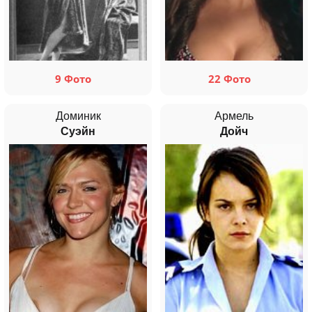
9 Фото
22 Фото
Доминик
Армель
Суэйн
Дойч