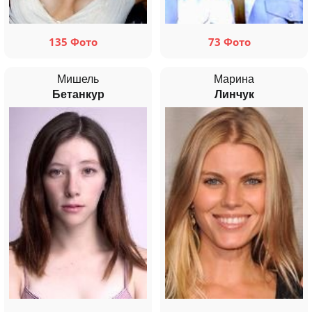
135 Фото
73 Фото
Мишель
Марина
Бетанкур
Линчук