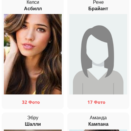
Келси
Рене
Асбилл
Брайант
32 Фото
17 Фото
Эбру
Аманда
Шалли
Кампана